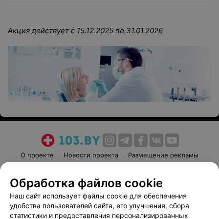
Акция действует с 15.12.2025 по 31.01.2026
О проекте
Новости проекта
Размещение рекламы
Медицинский маркетинг
Публичный договор
Обработка файлов cookie
Пользовательское соглашение
Способы оплаты
Наш сайт использует файлы cookie для обеспечения
Вакансии
Партнеры
удобства пользователей сайта, его улучшения, сбора
Написать руководителю 103.by
статистики и предоставления персонализированных