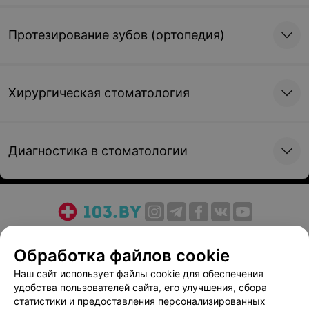
Протезирование зубов (ортопедия)
Хирургическая стоматология
Диагностика в стоматологии
О проекте
Новости проекта
Размещение рекламы
Обработка файлов cookie
Медицинский маркетинг
Публичный договор
Пользовательское соглашение
Способы оплаты
Наш сайт использует файлы cookie для обеспечения
удобства пользователей сайта, его улучшения, сбора
Вакансии
Партнеры
статистики и предоставления персонализированных