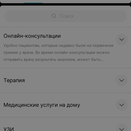
Онлайн-консультации
Удобно пациентам, которые недавно были на первичном
приеме у врача. Во время онлайн-консультации можно
отправить врачу результаты анализов, может быть
скорректировано назначенное ранее лечение, врачу
можно задать вопросы, если они остались после
Терапия
первичного приема.
Медицинские услуги на дому
УЗИ