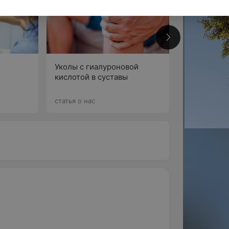
3
Уколы с гиалуроновой
кислотой в суставы
По
статья о нас