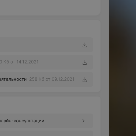
0 Кб
от 14.12.2021
еятельности
258 Кб
от 09.12.2021
нлайн-консультации