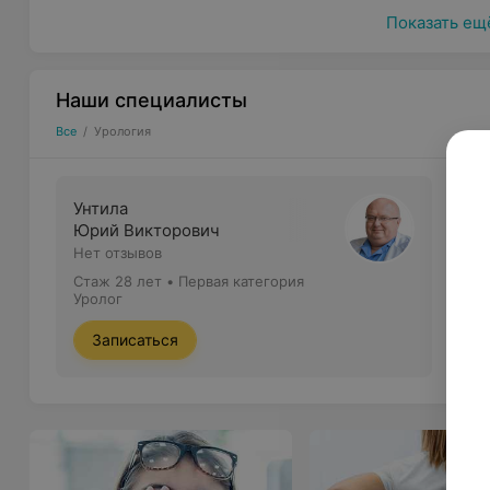
Показать ещ
Наши специалисты
Все
/
Урология
Унтила
Юрий Викторович
Нет отзывов
Стаж 28 лет
•
Первая категория
Уролог
Записаться