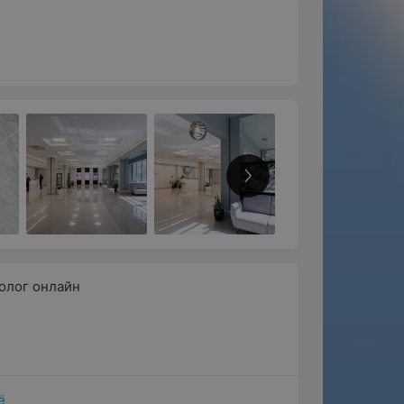
олог онлайн
ё